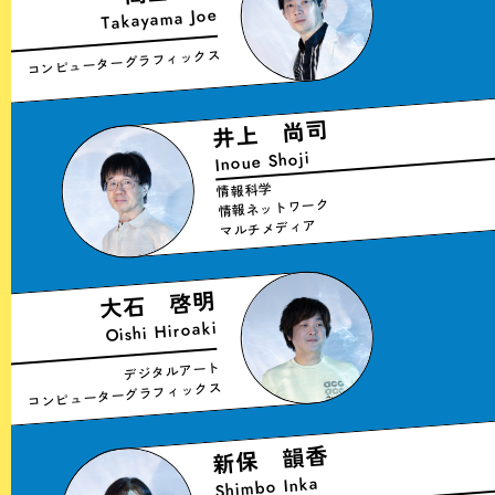
Takayama Joe
コンピューターグラフィックス
井上 尚司
Inoue Shoji
情報科学
情報ネットワーク
マルチメディア
大石 啓明
Oishi Hiroaki
デジタルアート
コンピューターグラフィックス
新保 韻香
Shimbo Inka